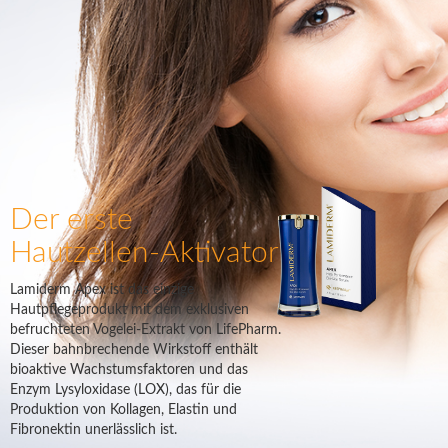
Der erste
Hautzellen-Aktivator
Lamiderm Apex ist das einzige
Hautpflegeprodukt mit dem exklusiven
befruchteten Vogelei-Extrakt von LifePharm.
Dieser bahnbrechende Wirkstoff enthält
bioaktive Wachstumsfaktoren und das
Enzym Lysyloxidase (LOX), das für die
Produktion von Kollagen, Elastin und
Fibronektin unerlässlich ist.