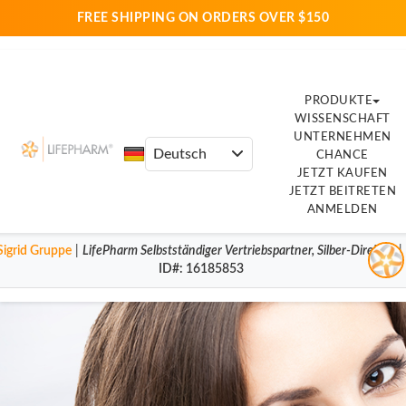
FREE SHIPPING ON ORDERS OVER $150
PRODUKTE
WISSENSCHAFT
UNTERNEHMEN
CHANCE
JETZT KAUFEN
JETZT BEITRETEN
ANMELDEN
Sigrid Gruppe
|
LifePharm
Selbstständiger Vertriebspartner
,
Silber-Direktor
|
ID#
: 16185853