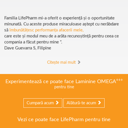
Familia LifePharm mi-a oferit o experiență și o oportunitate
minunată. Cu aceste produse miraculoase aștept cu nerăbdare
să
îmbunătățesc performanța afacerii mele,
care este și modul meu de a arăta recunoștință pentru ceea ce
compania a făcut pentru mine ".
Dave Guevarra S,
Filipine
Citește mai mult
+++
Experimentează ce poate face Laminine OMEGA
pentru tine
Cumpară acum
Alătură-te acum
Vezi ce poate face LifePharm pentru tine