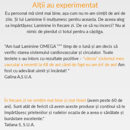
Alții au experimentat
Eu personal mă simt mai bine, așa cum nu m-am simțit de ani de
zile. Și lui Laminine îi mulțumesc pentru aceasta. De aceea aleg
sa împărtășesc Laminine în fiecare zi. De ce să nu încerci? Nu ai
nimic de pierdut ci totul pentru a câștiga.
+++
"Am luat Laminine OMEGA
timp de o lună și am decis să
verific starea sistemului cardiovascular și circulator. Toate
testele s-au întors cu rezultate pozitive -
"vârsta" sistemul meu
vascular a revenit la 48 de ani când de fapt eu am 64 de ani!
Am
fost cu adevărat uimit și încântat! "
Galina A,
S.U.A.
În fiecare zi ne simțim mai bine și mai tineri
(avem peste 60 de
ani). Sunt atât de fericit că avem aceste produse și continui să le
împărtășesc prietenilor și rudelor ocazia de a avea o sănătate și
bunăstare excelente."
Tatiana S,
S.U.A.