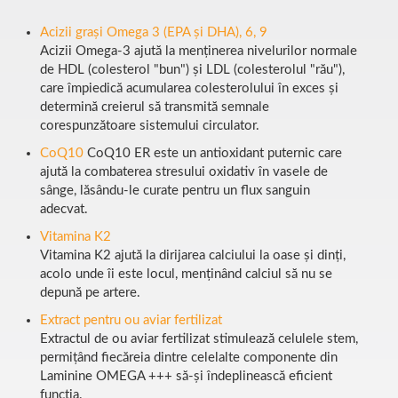
Acizii grași Omega 3 (EPA și DHA), 6, 9
Acizii Omega-3 ajută la menținerea nivelurilor normale
de HDL (colesterol "bun") și LDL (colesterolul "rău"),
care împiedică acumularea colesterolului în exces și
determină creierul să transmită semnale
corespunzătoare sistemului circulator.
CoQ10
CoQ10 ER este un antioxidant puternic care
ajută la combaterea stresului oxidativ în vasele de
sânge, lăsându-le curate pentru un flux sanguin
adecvat.
Vitamina K2
Vitamina K2 ajută la dirijarea calciului la oase și dinți,
acolo unde îi este locul, menținând calciul să nu se
depună pe artere.
Extract pentru ou aviar fertilizat
Extractul de ou aviar fertilizat stimulează celulele stem,
permițând fiecăreia dintre celelalte componente din
Laminine OMEGA +++ să-și îndeplinească eficient
funcția.