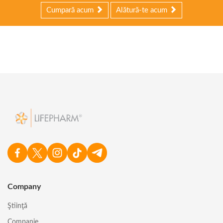
Cumpară acum
Alătură-te acum
Company
Ştiinţă
Companie