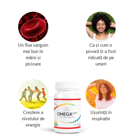
Un flux sanguin
Ca și cum o
mai bun în
povară ți-a fost
mâini și
ridicată de pe
picioare
umeri
Creștere a
Ușurință în
nivelului de
respirație
energie