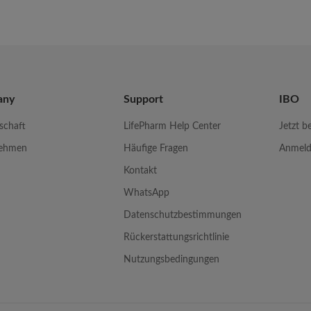
any
Support
IBO
schaft
LifePharm Help Center
Jetzt b
nehmen
Häufige Fragen
Anmel
e
Kontakt
WhatsApp
Datenschutzbestimmungen
Rückerstattungsrichtlinie
Nutzungsbedingungen