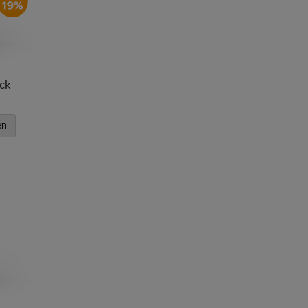
ck
en