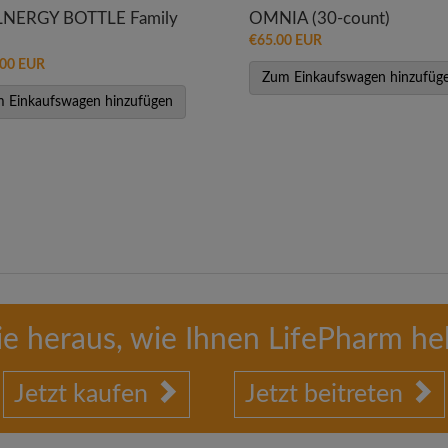
LNERGY BOTTLE Family
OMNIA (30-count)
€65.00 EUR
.00 EUR
Zum Einkaufswagen hinzufüg
 Einkaufswagen hinzufügen
ie heraus, wie Ihnen LifePharm he
Jetzt kaufen
Jetzt beitreten