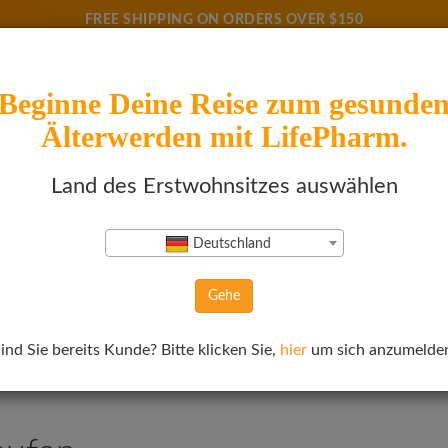
FREE SHIPPING ON ORDERS OVER $150
Beginne Deine Reise zum gesunde
N
CHANCE
ANMELDEN
Älterwerden mit LifePharm.
Land des Erstwohnsitzes auswählen
|
LifePharm
Selbstständiger Vertriebspartner
,
SVP
|
ID#
: 16173799
Deutschland
Gehe
ind Sie bereits Kunde? Bitte klicken Sie,
hier
um sich anzumelde
 LifePharm unverzüglich ausgeführt. Aufgrund der Covid-19 Situation, 
 für etwaige Unannehmlichkeiten.