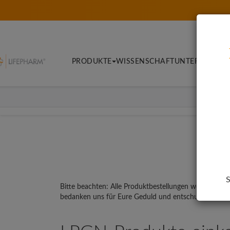
PRODUKTE
WISSENSCHAFT
UNTERNEHME
S
Bitte beachten: Alle Produktbestellungen werden von
bedanken uns für Eure Geduld und entschuldigen uns