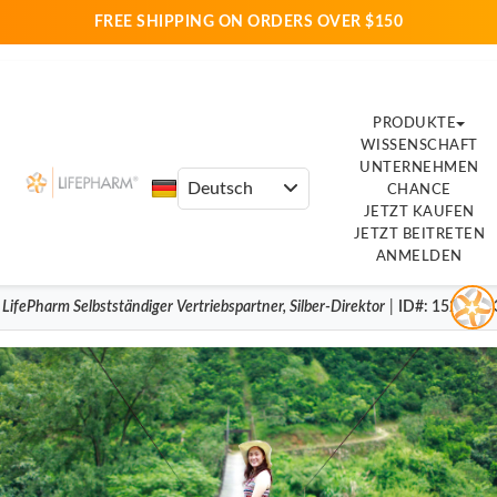
FREE SHIPPING ON ORDERS OVER $150
PRODUKTE
WISSENSCHAFT
UNTERNEHMEN
CHANCE
JETZT KAUFEN
JETZT BEITRETEN
ANMELDEN
|
LifePharm
Selbstständiger Vertriebspartner
,
Silber-Direktor
|
ID#
: 1523364