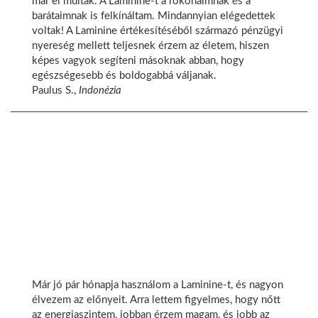
már el múltak. A Laminine-t a rokonaimnak és a
barátaimnak is felkínáltam. Mindannyian elégedettek
voltak! A Laminine értékesítéséből származó pénzügyi
nyereség mellett teljesnek érzem az életem, hiszen
képes vagyok segíteni másoknak abban, hogy
egészségesebb és boldogabbá váljanak.
Paulus S.,
Indonézia
Már jó pár hónapja használom a Laminine-t, és nagyon
élvezem az előnyeit. Arra lettem figyelmes, hogy nőtt
az energiaszintem, jobban érzem magam, és jobb az