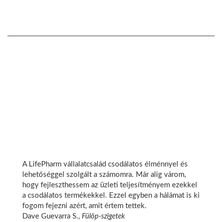
A LifePharm vállalatcsalád csodálatos élménnyel és
lehetőséggel szolgált a számomra. Már alig várom,
hogy fejleszthessem az üzleti teljesítményem ezekkel
a csodálatos termékekkel. Ezzel egyben a hálámat is ki
fogom fejezni azért, amit értem tettek.
Dave Guevarra S.,
Fülöp-szigetek