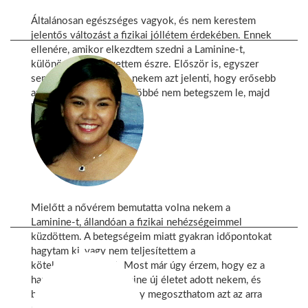
Általánosan egészséges vagyok, és nem kerestem
jelentős változást a fizikai jóllétem érdekében. Ennek
ellenére, amikor elkezdtem szedni a Laminine-t,
különös előnyeit vettem észre. Először is, egyszer
sem lettem náthás. Ez nekem azt jelenti, hogy erősebb
az immunrendszerem. Többé nem betegszem le, majd
leszek jobban egyáltalán.
Svetlana G.,
USA
Mielőtt a nővérem bemutatta volna nekem a
Laminine-t, állandóan a fizikai nehézségeimmel
küzdöttem. A betegségeim miatt gyakran időpontokat
hagytam ki, vagy nem teljesítettem a
kötelezettségeimet. Most már úgy érzem, hogy ez a
harc véget ért. A Laminine új életet adott nekem, és
büszke vagyok arra, hogy megoszthatom azt az arra