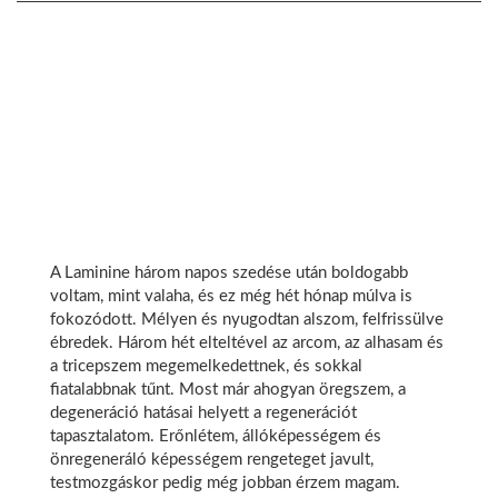
A Laminine három napos szedése után boldogabb
voltam, mint valaha, és ez még hét hónap múlva is
fokozódott. Mélyen és nyugodtan alszom, felfrissülve
ébredek. Három hét elteltével az arcom, az alhasam és
a tricepszem megemelkedettnek, és sokkal
fiatalabbnak tűnt. Most már ahogyan öregszem, a
degeneráció hatásai helyett a regenerációt
tapasztalatom. Erőnlétem, állóképességem és
önregeneráló képességem rengeteget javult,
testmozgáskor pedig még jobban érzem magam.