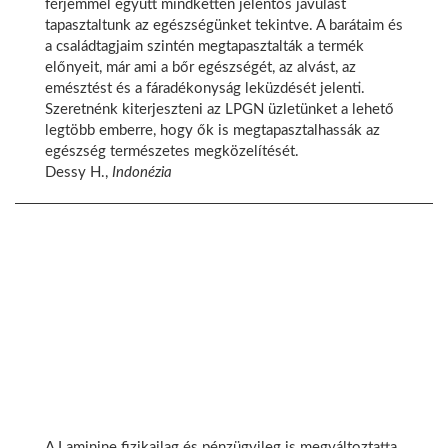
férjemmel együtt mindketten jelentős javulást
tapasztaltunk az egészségünket tekintve. A barátaim és
a családtagjaim szintén megtapasztalták a termék
előnyeit, már ami a bőr egészségét, az alvást, az
emésztést és a fáradékonyság leküzdését jelenti.
Szeretnénk kiterjeszteni az LPGN üzletünket a lehető
legtöbb emberre, hogy ők is megtapasztalhassák az
egészség természetes megközelítését.
Dessy H.,
Indonézia
A Laminine fizikailag és pénzügyileg is megváltoztatta