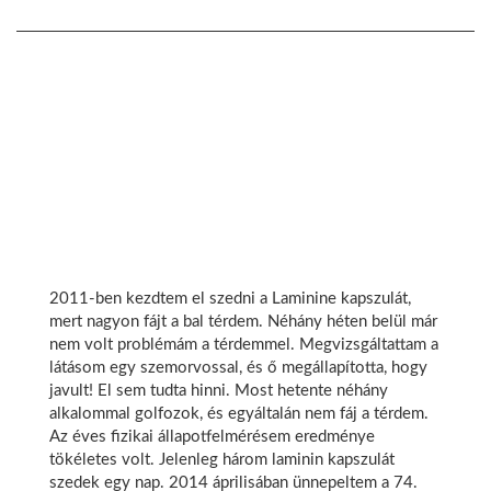
2011-ben kezdtem el szedni a Laminine kapszulát,
mert nagyon fájt a bal térdem. Néhány héten belül már
nem volt problémám a térdemmel. Megvizsgáltattam a
látásom egy szemorvossal, és ő megállapította, hogy
javult! El sem tudta hinni. Most hetente néhány
alkalommal golfozok, és egyáltalán nem fáj a térdem.
Az éves fizikai állapotfelmérésem eredménye
tökéletes volt. Jelenleg három laminin kapszulát
szedek egy nap. 2014 áprilisában ünnepeltem a 74.