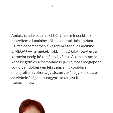
rászorulókkal.
Marieliza I.,
Fülöp-szigetek
Amióta csatlakoztam az LPGN-hez, mindenkinek
beszéltem a Laminine-ről, akivel csak találkoztam.
Ezután decemberben elkezdtem szedni a Laminine
OMEGA+++ terméket. Több mint 2 kilót fogytam, a
körmeim pedig kőkeménnyé váltak. A koncentrációs
képességem és a memóriám is javult, most meglepően
sok olyan dologra emlékszem, amit korábban
elfelejtettem volna. Úgy alszom, akár egy kisbaba, és
az életminőségem is nagyon sokat javult.
Galina L.,
USA