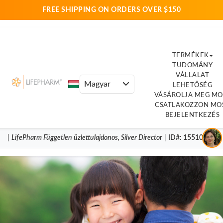
FREE SHIPPING ON ORDERS OVER $150
TERMÉKEK
TUDOMÁNY
VÁLLALAT
LEHETŐSÉG
VÁSÁROLJA MEG MO
CSATLAKOZZON MO
BEJELENTKEZÉS
|
LifePharm
Független üzlettulajdonos
,
Silver Director
|
ID#
: 15510983