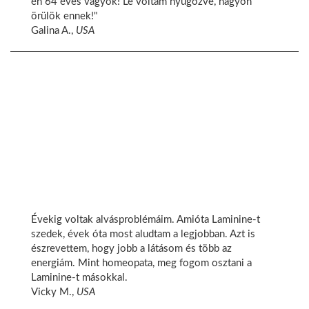
én 64 éves vagyok! Le voltam nyűgözve, nagyon
örülök ennek!"
Galina A.,
USA
Évekig voltak alvásproblémáim. Amióta Laminine-t
szedek, évek óta most aludtam a legjobban. Azt is
észrevettem, hogy jobb a látásom és több az
energiám. Mint homeopata, meg fogom osztani a
Laminine-t másokkal.
Vicky M.,
USA