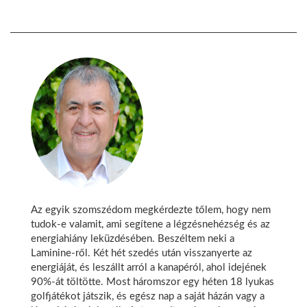
Az egyik szomszédom megkérdezte tőlem, hogy nem
tudok-e valamit, ami segítene a légzésnehézség és az
energiahiány leküzdésében. Beszéltem neki a
Laminine-ről. Két hét szedés után visszanyerte az
energiáját, és leszállt arról a kanapéról, ahol idejének
90%-át töltötte. Most háromszor egy héten 18 lyukas
golfjátékot játszik, és egész nap a saját házán vagy a