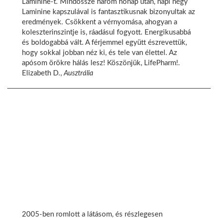
Laminine-t. Mindössze három hónap után, napi négy
Laminine kapszulával is fantasztikusnak bizonyultak az
eredmények. Csökkent a vérnyomása, ahogyan a
koleszterinszintje is, ráadásul fogyott. Energikusabbá
és boldogabbá vált. A férjemmel együtt észrevettük,
hogy sokkal jobban néz ki, és tele van élettel. Az
apósom örökre hálás lesz! Köszönjük, LifePharm!.
Elizabeth D.,
Ausztrália
2005-ben romlott a látásom, és részlegesen