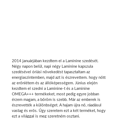
2014 januárjában kezdtem el a Laminine szedését.
Négy napon belül, napi négy Laminine kapszula
szedésével óriási növekedést tapasztaltam az
energiaszintemben, majd azt is észrevettem. hogy nőtt
az erőnlétem és az állóképességem. Június elején
kezdtem el szedni a Laminine-t és a Laminine
OMEGA+++ termékeket, most pedig egyre jobban
érzem magam, a bőröm is szebb. Már az emberek is
észrevették a különbséget. A hajam újra nő, ráadásul
vastag és erős. Úgy szeretem ezt a két terméket, hogy
ezt a világgal is meg szeretném osztani.