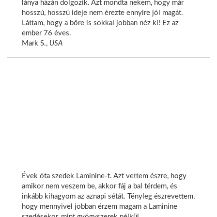
lánya házán dolgozik. Azt mondta nekem, hogy már
hosszú, hosszú ideje nem érezte ennyire jól magát.
Láttam, hogy a bőre is sokkal jobban néz ki! Ez az
ember 76 éves.
Mark S.,
USA
Évek óta szedek Laminine-t. Azt vettem észre, hogy
amikor nem veszem be, akkor fáj a bal térdem, és
inkább kihagyom az aznapi sétát. Tényleg észrevettem,
hogy mennyivel jobban érzem magam a Laminine
szedésekor, mint gyógyszerek nélkül.