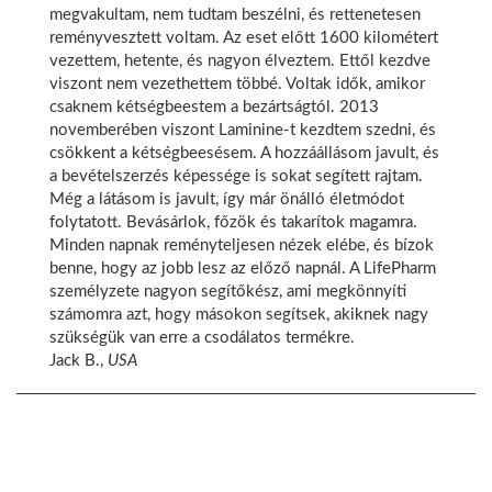
megvakultam, nem tudtam beszélni, és rettenetesen
reményvesztett voltam. Az eset előtt 1600 kilométert
vezettem, hetente, és nagyon élveztem. Ettől kezdve
viszont nem vezethettem többé. Voltak idők, amikor
csaknem kétségbeestem a bezártságtól. 2013
novemberében viszont Laminine-t kezdtem szedni, és
csökkent a kétségbeesésem. A hozzáállásom javult, és
a bevételszerzés képessége is sokat segített rajtam.
Még a látásom is javult, így már önálló életmódot
folytatott. Bevásárlok, főzök és takarítok magamra.
Minden napnak reményteljesen nézek elébe, és bízok
benne, hogy az jobb lesz az előző napnál. A LifePharm
személyzete nagyon segítőkész, ami megkönnyíti
számomra azt, hogy másokon segítsek, akiknek nagy
szükségük van erre a csodálatos termékre.
Jack B.,
USA