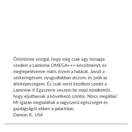
Örömömre szolgál, hogy még csak egy hónapja
szedem a Laminine OMEGA+++ készítményt, és
meglepetésemre máris érzem a hatását. Javult a
vérkeringésem, nyugodtabban alszom, és jobb az
állóképességem. És csak most kezdtem szedni a
Laminine-t! Egyszerre veszem be majd mindkettőt,
hogy eljuthassak a következő szintre. Nincs megállás!
Mi igazán megtaláltuk a nagyszerű egészséget és
gazdagságot ebben a palackban.
Damian R.,
USA