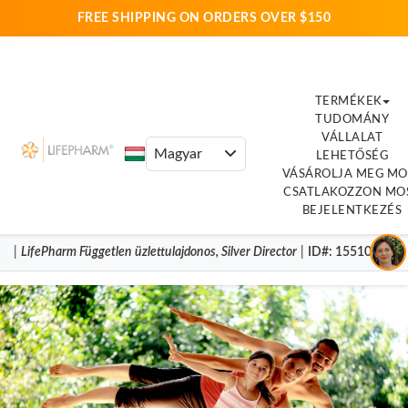
FREE SHIPPING ON ORDERS OVER $150
TERMÉKEK
TUDOMÁNY
VÁLLALAT
LEHETŐSÉG
VÁSÁROLJA MEG MO
CSATLAKOZZON MO
BEJELENTKEZÉS
|
LifePharm
Független üzlettulajdonos
,
Silver Director
|
ID#
: 15510983