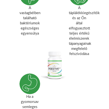
A
A
vastagbélben
táplálékkiegészítők
található
és az Ön
baktériumok
által
egészséges
elfogyasztott
egyensúlya
teljes értékű
élelmiszerek
tápanyagainak
megfelelő
felszívódása
Ha a
gyomorsav
semleges