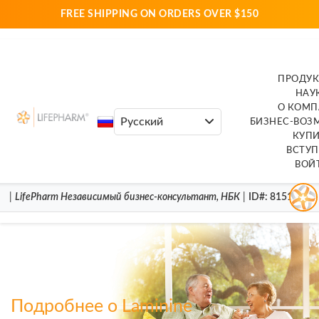
FREE SHIPPING ON ORDERS OVER $150
ПРОДУ
НАУ
О КОМ
БИЗНЕС-ВО
КУП
ВСТУП
ВОЙ
|
LifePharm
Независимый бизнес-консультант
,
НБК
|
ID#
: 8151849
Подробнее о Laminine