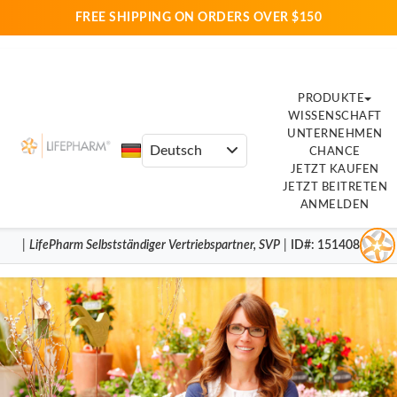
FREE SHIPPING ON ORDERS OVER $150
PRODUKTE
WISSENSCHAFT
UNTERNEHMEN
CHANCE
JETZT KAUFEN
JETZT BEITRETEN
ANMELDEN
|
LifePharm
Selbstständiger Vertriebspartner
,
SVP
|
ID#
: 15140830