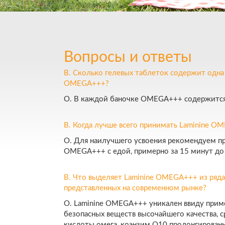
Вопросы и ответы
В. Сколько гелевых таблеток содержит одна 
OMEGA+++?
О. В каждой баночке OMEGA+++ содержится 
В. Когда лучше всего принимать Laminine O
О. Для наилучшего усвоения рекомендуем пр
OMEGA+++ с едой, примерно за 15 минут до
В. Что выделяет Laminine OMEGA+++ из ряда
представленных на современном рынке?
О. Laminine OMEGA+++ уникален ввиду прим
безопасных веществ высочайшего качества, 
кислоты омега, коэнзим Q10 пролонгирован