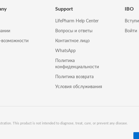
any
Support
IBO
LifePharm Help Center
Вступи
пании
Вопросы и ответы
Войти
с-возможности
Контактное лицо
WhatsApp
Политика
конфиденциальности
Политика возврата
Условия обслуживания
tion. This product is not intended to diagnose, treat, cure, or prevent any disease.