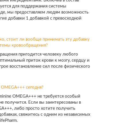
ыми ингредиентами. Включив в состав
буется для поддержания системы
иде, мы предоставляем людям возможность
гие добавки 1 добавкой с превосходной
ко, стоит ли вообще принимать эту добавку
стемы кровообращения?
бращения пригодится человеку любого
оптимальный приток крови к мозгу, сердцу и
трое восстановление сил после физического
ne OMEGA+++ сегодня?
aminine OMEGA+++ не требуется особый
 не получится. Если вы заинтересованы в
A+++, либо просто хотите получить
обавках, свяжитесь с одним из независимых
ifePharm.