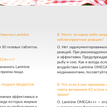
баночка Laminine
В. Могут ли какие-либо инг
неблагоприятную реакцию?
30 гелевых таблеток.
О. Нет задокументированных
реакций. При рекомендуемо
и эффективен. Предупреждае
MEGA+++?
рыбу и сою. Как и всегда, ес
инимать Laminine
воздействии Laminine OMEGA
 приема пищи.
медикаментами, посоветуйте
 сходных продуктов,
В. Что если я уже принимаю
омега, витамином K2 и/или 
прием?
енения эффективных и
среди которых жирные
О. Laminine OMEGA+++ — это
ного высвобождения и