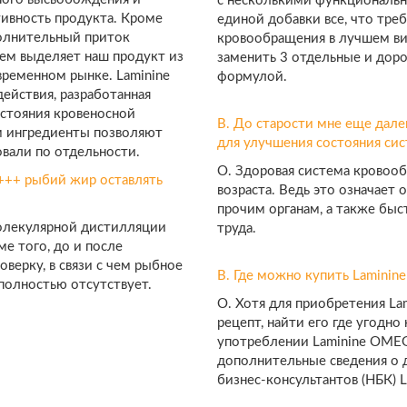
с несколькими функциональн
ивность продукта. Кроме
единой добавки все, что тре
олнительный приток
кровообращения в лучшем в
чем выделяет наш продукт из
заменить 3 отдельные и доро
временном рынке. Laminine
формулой.
йствия, разработанная
остояния кровеносной
В. До старости мне еще дале
м ингредиенты позволяют
для улучшения состояния си
овали по отдельности.
О. Здоровая система кровоо
+++ рыбий жир оставлять
возраста. Ведь это означает 
прочим органам, а также быс
олекулярной дистилляции
труда.
е того, до и после
верку, в связи с чем рыбное
В. Где можно купить Lamini
полностью отсутствует.
О. Хотя для приобретения L
рецепт, найти его где угодно
употреблении Laminine OMEG
дополнительные сведения о д
бизнес-консультантов (НБК) L