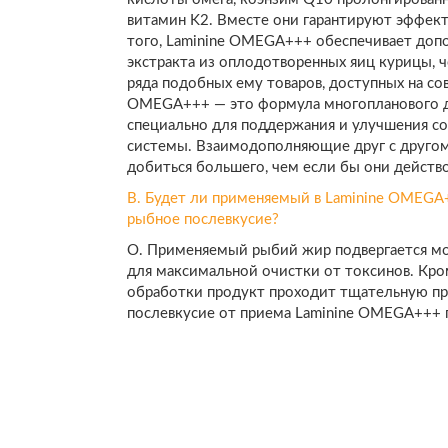
витамин K2. Вместе они гарантируют эффект
того, Laminine OMEGA+++ обеспечивает доп
экстракта из оплодотворенных яиц курицы, 
ряда подобных ему товаров, доступных на со
OMEGA+++ — это формула многопланового де
специально для поддержания и улучшения с
системы. Взаимодополняющие друг с друго
добиться большего, чем если бы они действ
В. Будет ли применяемый в Laminine OMEGA
рыбное послевкусие?
О. Применяемый рыбий жир подвергается м
для максимальной очистки от токсинов. Кром
обработки продукт проходит тщательную про
послевкусие от приема Laminine OMEGA+++ 