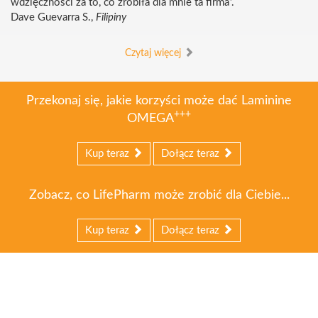
wdzięczności za to, co zrobiła dla mnie ta firma”.
Dave Guevarra S.,
Filipiny
Czytaj więcej
Przekonaj się, jakie korzyści może dać Laminine
+++
OMEGA
Kup teraz
Dołącz teraz
Zobacz, co LifePharm może zrobić dla Ciebie...
Kup teraz
Dołącz teraz