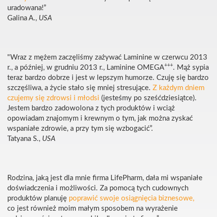
uradowana!”
Galina A.,
USA
"Wraz z mężem zaczęliśmy zażywać Laminine w czerwcu 2013
+++
r., a później, w grudniu 2013 r., Laminine OMEGA
. Mąż sypia
teraz bardzo dobrze i jest w lepszym humorze. Czuję się bardzo
szczęśliwa, a życie stało się mniej stresujące.
Z każdym dniem
czujemy się zdrowsi i młodsi
(jesteśmy po sześćdziesiątce).
Jestem bardzo zadowolona z tych produktów i wciąż
opowiadam znajomym i krewnym o tym, jak można zyskać
wspaniałe zdrowie, a przy tym się wzbogacić”.
Tatyana S.,
USA
Rodzina, jaką jest dla mnie firma LifePharm, dała mi wspaniałe
doświadczenia i możliwości. Za pomocą tych cudownych
produktów planuję
poprawić swoje osiągnięcia biznesowe,
co jest również moim małym sposobem na wyrażenie