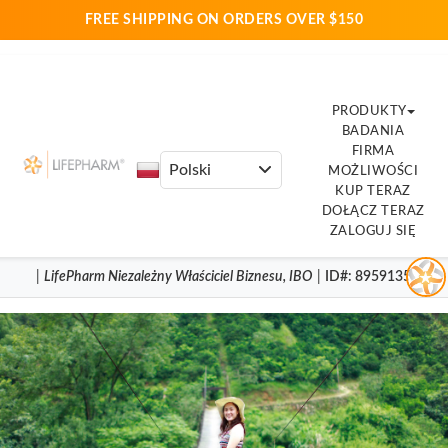
FREE SHIPPING ON ORDERS OVER $150
PRODUKTY
BADANIA
FIRMA
MOŻLIWOŚCI
KUP TERAZ
DOŁĄCZ TERAZ
ZALOGUJ SIĘ
|
LifePharm
Niezależny Właściciel Biznesu
,
IBO
|
ID#
: 8959135