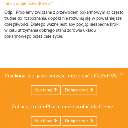
funkcjonuje prawidłowo?
Odp.: Problemy związane z przewodem pokarmowym są często
trudne do rozpoznania, dopóki nie rozwiną się w poważniejsze
dolegliwości. Dlatego ważne jest, aby podjąć niezbędne kroki
w celu utrzymania dobrego stanu zdrowia układu
pokarmowego przez całe życie.
+++
Przekonaj się, jakie korzyści może dać DIGESTIVE
Kup teraz
Dołącz teraz
Zobacz, co LifePharm może zrobić dla Ciebie...
Kup teraz
Dołącz teraz