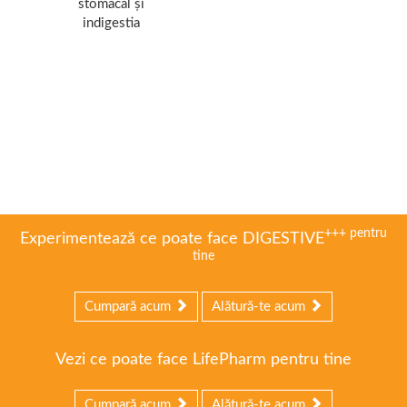
stomacal și
indigestia
+++
pentru
Experimentează ce poate face DIGESTIVE
tine
Cumpară acum
Alătură-te acum
Vezi ce poate face LifePharm pentru tine
Cumpară acum
Alătură-te acum