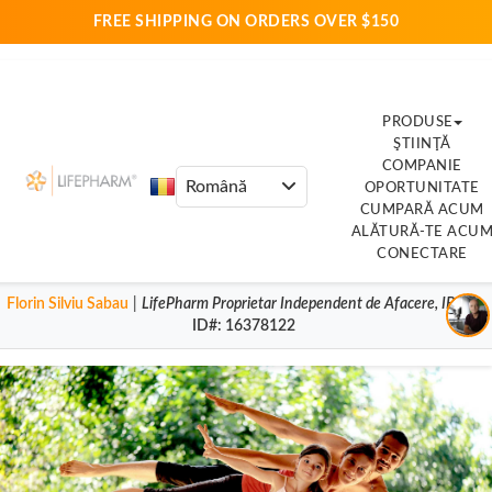
FREE SHIPPING ON ORDERS OVER $150
PRODUSE
ŞTIINŢĂ
COMPANIE
OPORTUNITATE
CUMPARĂ ACUM
ALĂTURĂ-TE ACU
CONECTARE
Florin Silviu Sabau
|
LifePharm
Proprietar Independent de Afacere
,
IBO
|
ID#
: 16378122