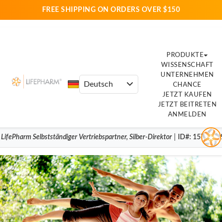
FREE SHIPPING ON ORDERS OVER $150
PRODUKTE
WISSENSCHAFT
UNTERNEHMEN
CHANCE
JETZT KAUFEN
JETZT BEITRETEN
ANMELDEN
|
LifePharm
Selbstständiger Vertriebspartner
,
Silber-Direktor
|
ID#
: 1573419