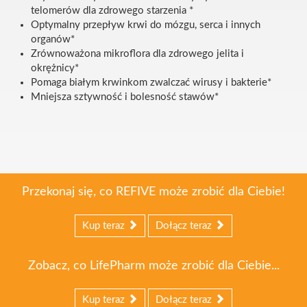
telomerów dla zdrowego starzenia *
Optymalny przepływ krwi do mózgu, serca i innych
organów*
Zrównoważona mikroflora dla zdrowego jelita i
okrężnicy*
Pomaga białym krwinkom zwalczać wirusy i bakterie*
Mniejsza sztywność i bolesność stawów*
Przekonaj się, co REFIVE może zrobić dla Ciebie!
Kup teraz
Dołącz teraz
Zobacz, co LifePharm może zrobić dla Ciebie...
Kup teraz
Dołącz teraz