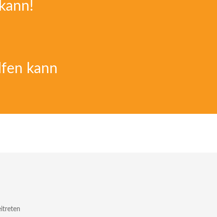
 kann!
lfen kann
eitreten