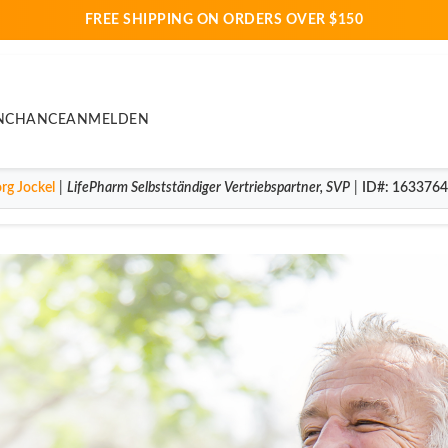
FREE SHIPPING ON ORDERS OVER $150
N
CHANCE
ANMELDEN
rg Jockel
|
LifePharm
Selbstständiger Vertriebspartner
,
SVP
|
ID#
: 163376