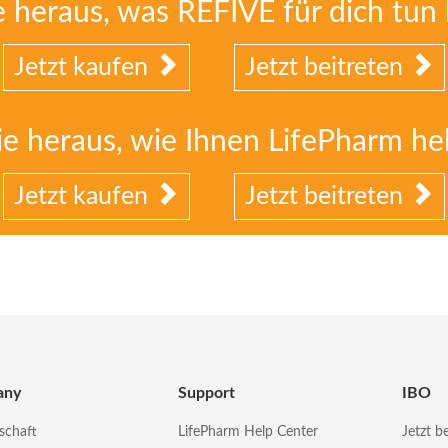
 heraus, was REFIVE für dich tun
Jetzt kaufen
Jetzt beitreten
ie heraus, wie Ihnen LifePharm he
Jetzt kaufen
Jetzt beitreten
any
Support
IBO
schaft
LifePharm Help Center
Jetzt b